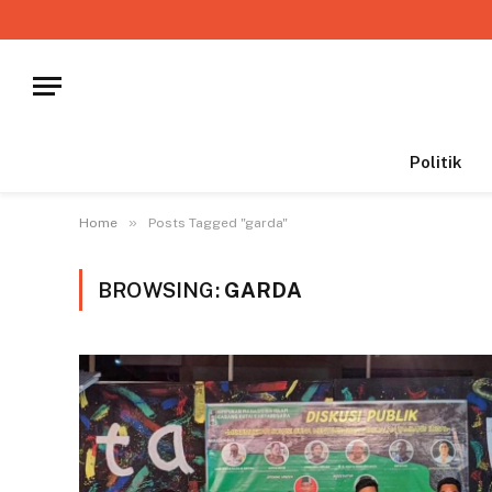
Politik
»
Home
Posts Tagged "garda"
BROWSING:
GARDA