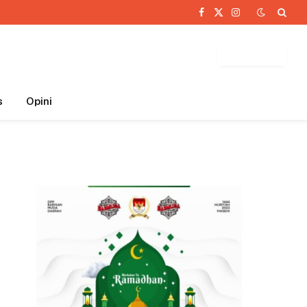
Facebook
X
Instagram
(Twitter)
BUTTON
s
Opini