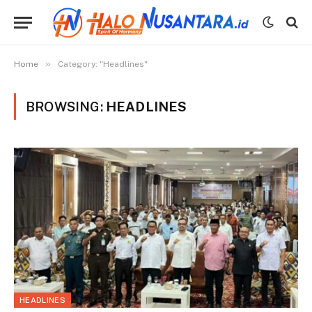
»
Home
Category: "Headlines"
BROWSING:
HEADLINES
HEADLINES