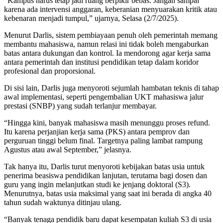
“Kampus harus tetap jadi ruang berpikir bebas. Jangan sampai
karena ada intervensi anggaran, keberanian menyuarakan kritik atau
kebenaran menjadi tumpul,” ujarnya, Selasa (2/7/2025).
Menurut Darlis, sistem pembiayaan penuh oleh pemerintah memang
membantu mahasiswa, namun relasi ini tidak boleh mengaburkan
batas antara dukungan dan kontrol. Ia mendorong agar kerja sama
antara pemerintah dan institusi pendidikan tetap dalam koridor
profesional dan proporsional.
Di sisi lain, Darlis juga menyoroti sejumlah hambatan teknis di tahap
awal implementasi, seperti pengembalian UKT mahasiswa jalur
prestasi (SNBP) yang sudah terlanjur membayar.
“Hingga kini, banyak mahasiswa masih menunggu proses refund.
Itu karena perjanjian kerja sama (PKS) antara pemprov dan
perguruan tinggi belum final. Targetnya paling lambat rampung
Agustus atau awal September,” jelasnya.
Tak hanya itu, Darlis turut menyoroti kebijakan batas usia untuk
penerima beasiswa pendidikan lanjutan, terutama bagi dosen dan
guru yang ingin melanjutkan studi ke jenjang doktoral (S3).
Menurutnya, batas usia maksimal yang saat ini berada di angka 40
tahun sudah waktunya ditinjau ulang.
“Banyak tenaga pendidik baru dapat kesempatan kuliah S3 di usia