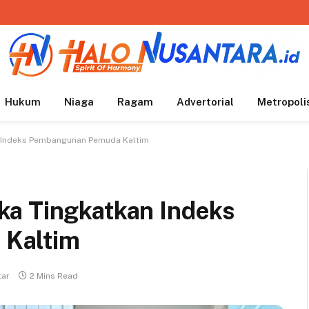
Hukum
Niaga
Ragam
Advertorial
Metropoli
 Indeks Pembangunan Pemuda Kaltim
ka Tingkatkan Indeks
Kaltim
tar
2 Mins Read