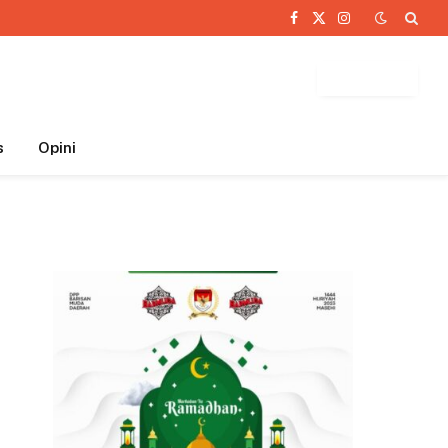
Facebook
X
Instagram
(Twitter)
BUTTON
s
Opini