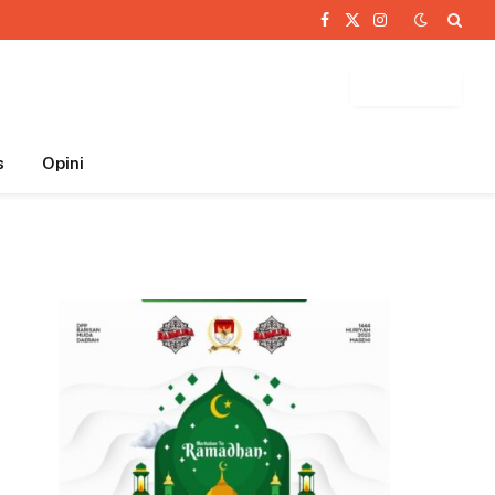
Facebook
X
Instagram
(Twitter)
BUTTON
s
Opini