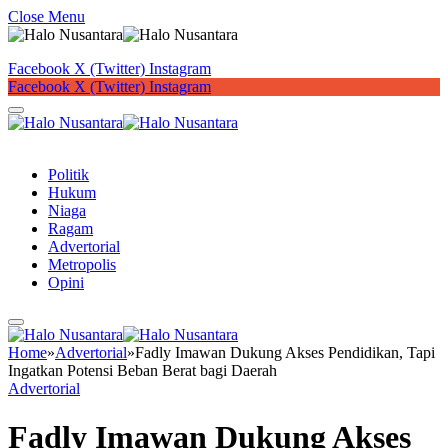
Close Menu
Facebook
X (Twitter)
Instagram
Facebook
X (Twitter)
Instagram
Button
Politik
Hukum
Niaga
Ragam
Advertorial
Metropolis
Opini
Home
»
Advertorial
»
Fadly Imawan Dukung Akses Pendidikan, Tapi
Ingatkan Potensi Beban Berat bagi Daerah
Advertorial
Fadly Imawan Dukung Akses