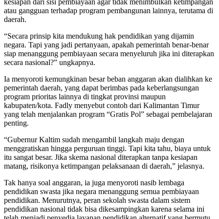
kesiapan dari sisi pembiayaan agar tidak menimbulkan ketimpangan
atau gangguan terhadap program pembangunan lainnya, terutama di
daerah.
“Secara prinsip kita mendukung hak pendidikan yang dijamin
negara. Tapi yang jadi pertanyaan, apakah pemerintah benar-benar
siap menanggung pembiayaan secara menyeluruh jika ini diterapkan
secara nasional?” ungkapnya.
Ia menyoroti kemungkinan besar beban anggaran akan dialihkan ke
pemerintah daerah, yang dapat berimbas pada keberlangsungan
program prioritas lainnya di tingkat provinsi maupun
kabupaten/kota. Fadly menyebut contoh dari Kalimantan Timur
yang telah menjalankan program “Gratis Pol” sebagai pembelajaran
penting.
“Gubernur Kaltim sudah mengambil langkah maju dengan
menggratiskan hingga perguruan tinggi. Tapi kita tahu, biaya untuk
itu sangat besar. Jika skema nasional diterapkan tanpa kesiapan
matang, risikonya ketimpangan pelaksanaan di daerah,” jelasnya.
Tak hanya soal anggaran, ia juga menyoroti nasib lembaga
pendidikan swasta jika negara menanggung semua pembiayaan
pendidikan. Menurutnya, peran sekolah swasta dalam sistem
pendidikan nasional tidak bisa dikesampingkan karena selama ini
telah menjadi penyedia layanan pendidikan alternatif yang bermutu.