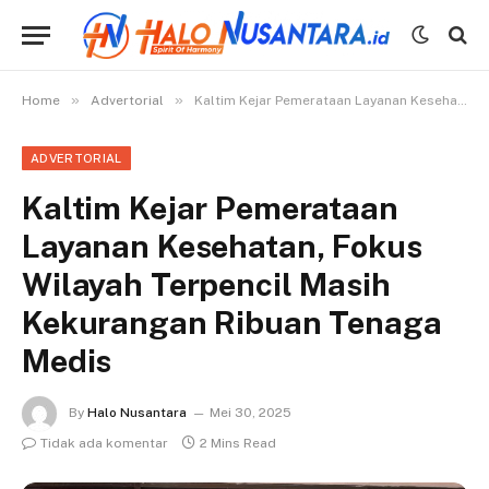
»
»
Home
Advertorial
Kaltim Kejar Pemerataan Layanan Kesehatan, Fokus Wilayah Terpencil Masih Kekurangan Ribuan Tenaga Medis
ADVERTORIAL
Kaltim Kejar Pemerataan
Layanan Kesehatan, Fokus
Wilayah Terpencil Masih
Kekurangan Ribuan Tenaga
Medis
By
Halo Nusantara
Mei 30, 2025
Tidak ada komentar
2 Mins Read