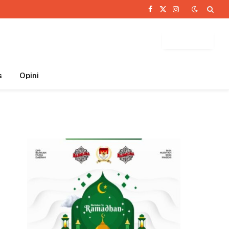
Facebook
X
Instagram
(Twitter)
BUTTON
s
Opini