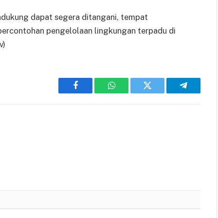
 pendukung dapat segera ditangani, tempat
percontohan pengelolaan lingkungan terpadu di
v)
Facebook
WhatsApp
Twitter
Telegram