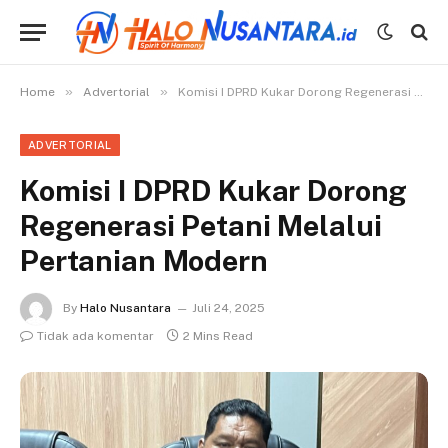
»
»
Home
Advertorial
Komisi I DPRD Kukar Dorong Regenerasi Petani Melalui Pertanian Modern
ADVERTORIAL
Komisi I DPRD Kukar Dorong
Regenerasi Petani Melalui
Pertanian Modern
By
Halo Nusantara
Juli 24, 2025
Tidak ada komentar
2 Mins Read