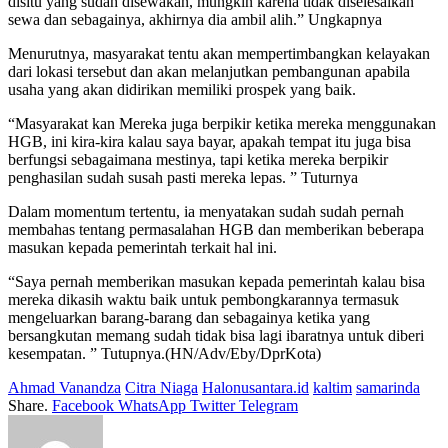
disitu yang sudah disewakan, mungkin karena tidak diselesaikan
sewa dan sebagainya, akhirnya dia ambil alih.” Ungkapnya
Menurutnya, masyarakat tentu akan mempertimbangkan kelayakan
dari lokasi tersebut dan akan melanjutkan pembangunan apabila
usaha yang akan didirikan memiliki prospek yang baik.
“Masyarakat kan Mereka juga berpikir ketika mereka menggunakan
HGB, ini kira-kira kalau saya bayar, apakah tempat itu juga bisa
berfungsi sebagaimana mestinya, tapi ketika mereka berpikir
penghasilan sudah susah pasti mereka lepas. ” Tuturnya
Dalam momentum tertentu, ia menyatakan sudah sudah pernah
membahas tentang permasalahan HGB dan memberikan beberapa
masukan kepada pemerintah terkait hal ini.
“Saya pernah memberikan masukan kepada pemerintah kalau bisa
mereka dikasih waktu baik untuk pembongkarannya termasuk
mengeluarkan barang-barang dan sebagainya ketika yang
bersangkutan memang sudah tidak bisa lagi ibaratnya untuk diberi
kesempatan. ” Tutupnya.(HN/Adv/Eby/DprKota)
Ahmad Vanandza
Citra Niaga
Halonusantara.id
kaltim
samarinda
Share.
Facebook
WhatsApp
Twitter
Telegram