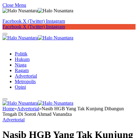
Close Menu
Facebook
X (Twitter)
Instagram
Facebook
X (Twitter)
Instagram
Button
Politik
Hukum
Niaga
Ragam
Advertorial
Metropolis
Opini
Home
»
Advertorial
»
Nasib HGB Yang Tak Kunjung Dibangun
Tengah Di Soroti Ahmad Vanandza
Advertorial
Nasib HGB Yang Tak Kunjung