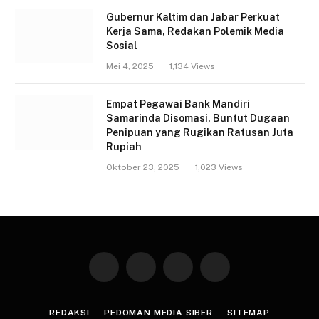
Gubernur Kaltim dan Jabar Perkuat
Kerja Sama, Redakan Polemik Media
Sosial
Mei 4, 2025
1,134
Views
Empat Pegawai Bank Mandiri
Samarinda Disomasi, Buntut Dugaan
Penipuan yang Rugikan Ratusan Juta
Rupiah
Oktober 23, 2025
1,023
Views
Facebook
X
WhatsApp
Telegram
(Twitter)
REDAKSI
PEDOMAN MEDIA SIBER
SITEMAP