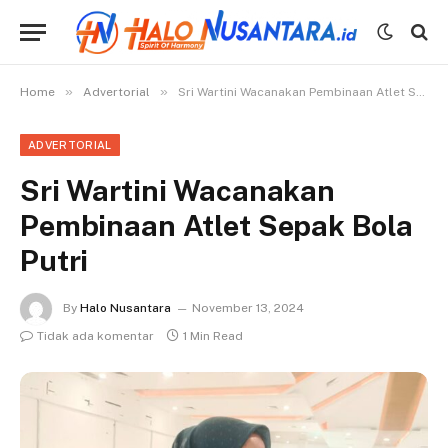
»
»
Home
Advertorial
Sri Wartini Wacanakan Pembinaan Atlet Sepak Bola Putri
ADVERTORIAL
Sri Wartini Wacanakan
Pembinaan Atlet Sepak Bola
Putri
By
Halo Nusantara
November 13, 2024
Tidak ada komentar
1 Min Read