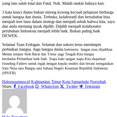
yang lain salah total dan Fatal. Nah. Malah makin bahaya kan.
3 kata kunci diatas bukan omong kosong kecuali pelajaran berharga
untuk bangsa dan dunia. Terbuka, kolaboratif dan bersahabat bisa
menjadi tren baru dalam strategi dan menjadi asbab bahwa kita, saya
dan anda memang layak dipilih. Dipilih menjadi kolaborator
perubahan Indonesia menjadi lebih baik. Bukan paling baik
DEWEK.
Selamat Tuan Erdogan. Selamat dan sukses terus memimpin
perbaikan bangsa. Juga bangsa dunia.
Indonesia. Jangan mau dijadikan
Medan tempur blok Barat dan Timur juga Tengah.
Kita bangsa
berdaulat.
Perhatikan baik baik. Siapa kaki tangan siapa.
Kita diajarkan
founding Fathers untuk tegak dengan kepala sendiri dan berani mengatakan
Satu Nusa satu Bangsa satu bahasa.
Negeri Kesatuan Republik Indonesia.
(HN/EB)
Halonusantara.id
Kalimantan Timur
Kota Samarinda
Nursobah
Share.
Facebook
WhatsApp
Twitter
Telegram
Halo Nusantara