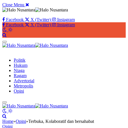
Close Menu
Facebook
X (Twitter)
Instagram
Facebook
X (Twitter)
Instagram
Button
Politik
Hukum
Niaga
Ragam
Advertorial
Metropolis
Opini
Home
»
Opini
»
Terbuka, Kolaboratif dan bersahabat
Opini