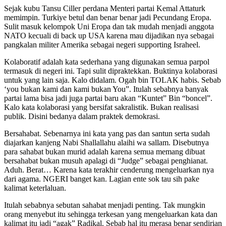
Sejak kubu Tansu Ciller perdana Menteri partai Kemal Attaturk
memimpin. Turkiye betul dan benar benar jadi Pecundang Eropa.
Sulit masuk kelompok Uni Eropa dan tak mudah menjadi anggota
NATO kecuali di back up USA karena mau dijadikan nya sebagai
pangkalan militer Amerika sebagai negeri supporting Israheel.
Kolaboratif adalah kata sederhana yang digunakan semua parpol
termasuk di negeri ini. Tapi sulit dipraktekkan. Buktinya kolaborasi
untuk yang lain saja. Kalo didalam. Ogah bin TOLAK habis. Sebab
‘you bukan kami dan kami bukan You”. Itulah sebabnya banyak
partai lama bisa jadi juga partai baru akan “Kuntet” Bin “boncel”.
Kalo kata kolaborasi yang bersifat sakralistik. Bukan realisasi
publik. Disini bedanya dalam praktek demokrasi.
Bersahabat. Sebenarnya ini kata yang pas dan santun serta sudah
diajarkan kanjeng Nabi Shallallahu alaihi wa sallam. Disebutnya
para sahabat bukan murid adalah karena semua memang dibuat
bersahabat bukan musuh apalagi di “Judge” sebagai penghianat.
Aduh. Berat… Karena kata terakhir cenderung mengeluarkan nya
dari agama. NGERI banget kan. Lagian ente sok tau sih pake
kalimat keterlaluan.
Itulah sebabnya sebutan sahabat menjadi penting. Tak mungkin
orang menyebut itu sehingga terkesan yang mengeluarkan kata dan
kalimat itu jadi “agak” Radikal. Sebab hal itu merasa benar sendirian