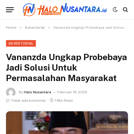
»
»
Home
Advertorial
Vananzda Ungkap Probebaya Jadi Solusi Untuk Permasalahan Masyarakat
ADVERTORIAL
Vananzda Ungkap Probebaya
Jadi Solusi Untuk
Permasalahan Masyarakat
By
Halo Nusantara
Februari 19, 2025
Tidak ada komentar
1 Min Read