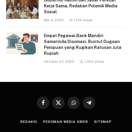
Kerja Sama, Redakan Polemik Media
Sosial
Mei 4, 2025
1,134
Views
Empat Pegawai Bank Mandiri
Samarinda Disomasi, Buntut Dugaan
Penipuan yang Rugikan Ratusan Juta
Rupiah
Oktober 23, 2025
1,023
Views
Facebook
X
WhatsApp
Telegram
(Twitter)
REDAKSI
PEDOMAN MEDIA SIBER
SITEMAP