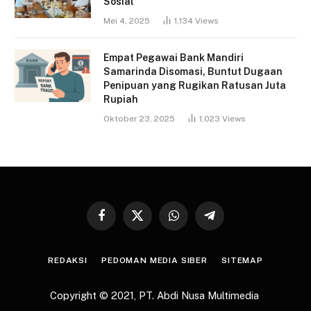
Sosial
Mei 4, 2025
1,134
Views
Empat Pegawai Bank Mandiri
Samarinda Disomasi, Buntut Dugaan
Penipuan yang Rugikan Ratusan Juta
Rupiah
Oktober 23, 2025
1,023
Views
Facebook
X
WhatsApp
Telegram
(Twitter)
REDAKSI
PEDOMAN MEDIA SIBER
SITEMAP
Copyright © 2021,
PT. Abdi Nusa Multimedia