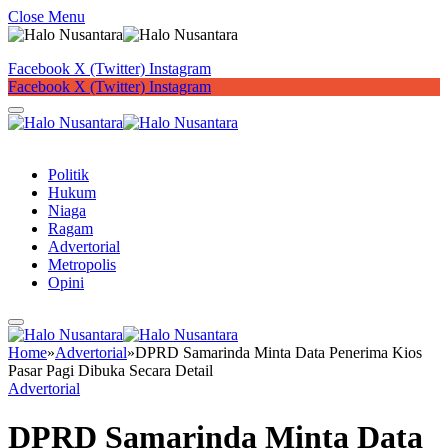
Close Menu
Facebook
X (Twitter)
Instagram
Facebook
X (Twitter)
Instagram
Button
Politik
Hukum
Niaga
Ragam
Advertorial
Metropolis
Opini
Home
»
Advertorial
»
DPRD Samarinda Minta Data Penerima Kios
Pasar Pagi Dibuka Secara Detail
Advertorial
DPRD Samarinda Minta Data