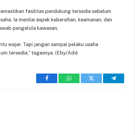
emastikan fasilitas pendukung tersedia sebelum
 usaha. Ia menilai aspek kebersihan, keamanan, dan
jawab pengelola kawasan.
entu wajar. Tapi jangan sampai pelaku usaha
um tersedia,” tegasnya. (Eby/Adv)
Facebook
WhatsApp
Twitter
Telegram