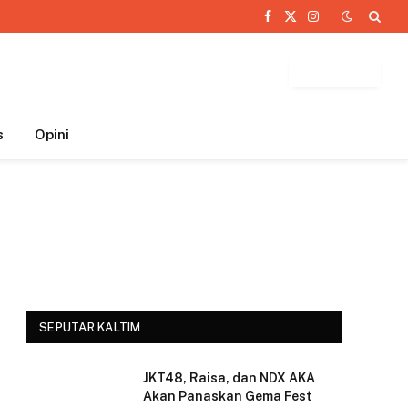
Facebook
X
Instagram
(Twitter)
BUTTON
s
Opini
SEPUTAR KALTIM
JKT48, Raisa, dan NDX AKA
Akan Panaskan Gema Fest