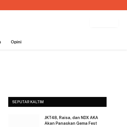
Facebook
X
Instagram
(Twitter)
BUTTON
s
Opini
SEPUTAR KALTIM
JKT48, Raisa, dan NDX AKA
Akan Panaskan Gema Fest