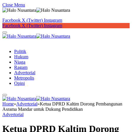
Close Menu
Facebook
X (Twitter)
Instagram
Facebook
X (Twitter)
Instagram
Button
Politik
Hukum
Niaga
Ragam
Advertorial
Metropolis
Opini
Home
»
Advertorial
»
Ketua DPRD Kaltim Dorong Pembangunan
Asrama Mandar untuk Dukung Pendidikan
Advertorial
Ketua DPRD Kaltim Dorong