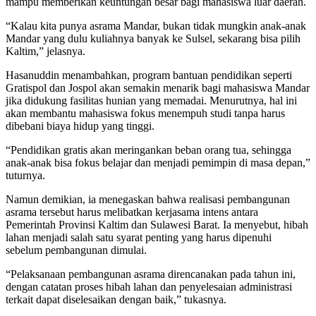
mampu memberikan keuntungan besar bagi mahasiswa luar daerah.
“Kalau kita punya asrama Mandar, bukan tidak mungkin anak-anak
Mandar yang dulu kuliahnya banyak ke Sulsel, sekarang bisa pilih
Kaltim,” jelasnya.
Hasanuddin menambahkan, program bantuan pendidikan seperti
Gratispol dan Jospol akan semakin menarik bagi mahasiswa Mandar
jika didukung fasilitas hunian yang memadai. Menurutnya, hal ini
akan membantu mahasiswa fokus menempuh studi tanpa harus
dibebani biaya hidup yang tinggi.
“Pendidikan gratis akan meringankan beban orang tua, sehingga
anak-anak bisa fokus belajar dan menjadi pemimpin di masa depan,”
tuturnya.
Namun demikian, ia menegaskan bahwa realisasi pembangunan
asrama tersebut harus melibatkan kerjasama intens antara
Pemerintah Provinsi Kaltim dan Sulawesi Barat. Ia menyebut, hibah
lahan menjadi salah satu syarat penting yang harus dipenuhi
sebelum pembangunan dimulai.
“Pelaksanaan pembangunan asrama direncanakan pada tahun ini,
dengan catatan proses hibah lahan dan penyelesaian administrasi
terkait dapat diselesaikan dengan baik,” tukasnya.