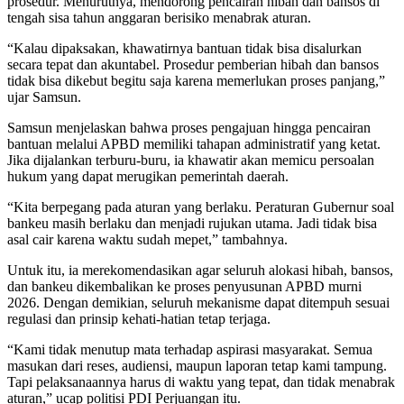
prosedur. Menurutnya, mendorong pencairan hibah dan bansos di
tengah sisa tahun anggaran berisiko menabrak aturan.
“Kalau dipaksakan, khawatirnya bantuan tidak bisa disalurkan
secara tepat dan akuntabel. Prosedur pemberian hibah dan bansos
tidak bisa dikebut begitu saja karena memerlukan proses panjang,”
ujar Samsun.
Samsun menjelaskan bahwa proses pengajuan hingga pencairan
bantuan melalui APBD memiliki tahapan administratif yang ketat.
Jika dijalankan terburu-buru, ia khawatir akan memicu persoalan
hukum yang dapat merugikan pemerintah daerah.
“Kita berpegang pada aturan yang berlaku. Peraturan Gubernur soal
bankeu masih berlaku dan menjadi rujukan utama. Jadi tidak bisa
asal cair karena waktu sudah mepet,” tambahnya.
Untuk itu, ia merekomendasikan agar seluruh alokasi hibah, bansos,
dan bankeu dikembalikan ke proses penyusunan APBD murni
2026. Dengan demikian, seluruh mekanisme dapat ditempuh sesuai
regulasi dan prinsip kehati-hatian tetap terjaga.
“Kami tidak menutup mata terhadap aspirasi masyarakat. Semua
masukan dari reses, audiensi, maupun laporan tetap kami tampung.
Tapi pelaksanaannya harus di waktu yang tepat, dan tidak menabrak
aturan,” ucap politisi PDI Perjuangan itu.