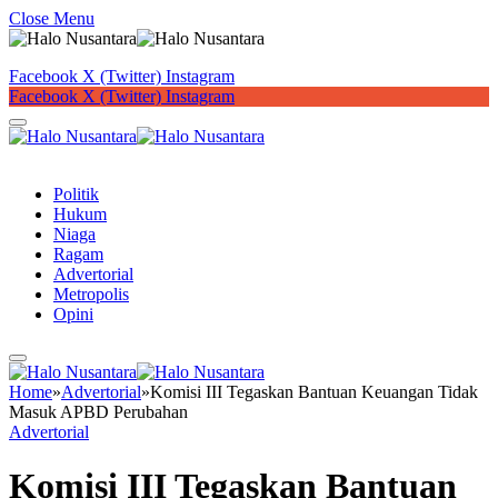
Close Menu
Facebook
X (Twitter)
Instagram
Facebook
X (Twitter)
Instagram
Button
Politik
Hukum
Niaga
Ragam
Advertorial
Metropolis
Opini
Home
»
Advertorial
»
Komisi III Tegaskan Bantuan Keuangan Tidak
Masuk APBD Perubahan
Advertorial
Komisi III Tegaskan Bantuan