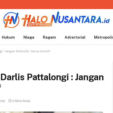
Hukum
Niaga
Ragam
Advertorial
Metropoli
gi : Jangan Simbolik, Harus Solutif
Darlis Pattalongi : Jangan
f
ntar
2 Mins Read