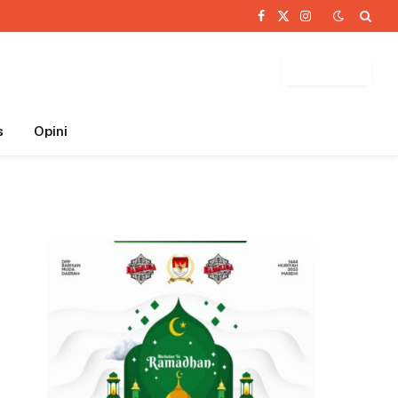
Facebook
X
Instagram
(Twitter)
BUTTON
s
Opini