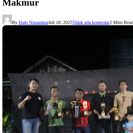
Makmur
By
Halo Nusantara
Juli 18, 2025
Tidak ada komentar
2 Mins Rea