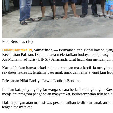
Foto Bersama. (Ist)
Halonusantara.id
, Samarinda
— Permainan tradisional katapel yan
Kecamatan Palaran. Dalam upaya melestarikan budaya lokal, masyarak
Aji Muhammad Idris (UINSI) Samarinda turut hadir dan mendampingi 
Katapel bukan hanya sekadar alat permainan masa kecil. Ia menyimpan 
sekaligus rekreatif, terutama bagi anak-anak dan remaja yang kini le
Pelestarian Nilai Budaya Lewat Latihan Bersama
Latihan katapel yang digelar warga secara berkala di lingkungan 
menjalani program pengabdian masyarakat, berkesempatan ikut hadir d
Dalam pengamatan mahasiswa, peserta latihan terdiri dari anak-anak hi
tengah masyarakat.