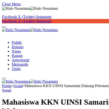
Close Menu
Facebook
X (Twitter)
Instagram
Facebook
X (Twitter)
Instagram
Button
Politik
Hukum
Niaga
Ragam
Advertorial
Metropolis
Opini
Home
»
Sosial
»
Mahasiswa KKN UINSI Samarinda Dukung Pelestarian
Sosial
Mahasiswa KKN UINSI Samarind