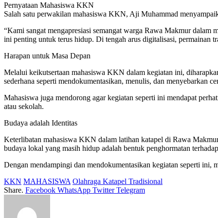
Pernyataan Mahasiswa KKN
Salah satu perwakilan mahasiswa KKN, Aji Muhammad menyampaik
“Kami sangat mengapresiasi semangat warga Rawa Makmur dalam merawa
ini penting untuk terus hidup. Di tengah arus digitalisasi, permaina
Harapan untuk Masa Depan
Melalui keikutsertaan mahasiswa KKN dalam kegiatan ini, diharapkan
sederhana seperti mendokumentasikan, menulis, dan menyebarkan cerit
Mahasiswa juga mendorong agar kegiatan seperti ini mendapat perhatia
atau sekolah.
Budaya adalah Identitas
Keterlibatan mahasiswa KKN dalam latihan katapel di Rawa Makmur me
budaya lokal yang masih hidup adalah bentuk penghormatan terhadap i
Dengan mendampingi dan mendokumentasikan kegiatan seperti ini, ma
KKN
MAHASISWA
Olahraga Katapel Tradisional
Share.
Facebook
WhatsApp
Twitter
Telegram