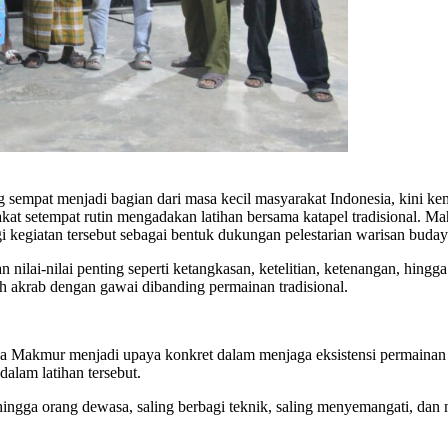
g sempat menjadi bagian dari masa kecil masyarakat Indonesia, kini 
at setempat rutin mengadakan latihan bersama katapel tradisional. M
kegiatan tersebut sebagai bentuk dukungan pelestarian warisan buday
nilai-nilai penting seperti ketangkasan, ketelitian, ketenangan, hing
bih akrab dengan gawai dibanding permainan tradisional.
Rawa Makmur menjadi upaya konkret dalam menjaga eksistensi permain
alam latihan tersebut.
ngga orang dewasa, saling berbagi teknik, saling menyemangati, dan men