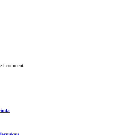
me I comment.
inda
 Terpukau