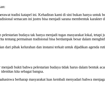
an:
t tradisi katapel ini. Kehadiran kami di sini bukan hanya untuk bel
n tradisional semacam ini justru bisa menjadi sarana membentuk karakte
 pelestarian budaya tak hanya menjadi tugas masyarakat lokal, tetapi
a tentang permainan tradisional bisa berdampak besar dalam menghidup
n dari pihak kelurahan dan instansi terkait untuk dijadikan agenda rut
njadi bukti bahwa pelestarian budaya tidak harus dalam bentuk acara
dentitas kita sebagai bangsa.
hasiswa berharap masyarakat luas kembali menyadari bahwa menjaga b