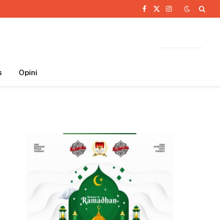
Facebook
X
Instagram
(Twitter)
BUTTON
s
Opini