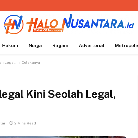
Hukum
Niaga
Ragam
Advertorial
Metropoli
ah Legal, Ini Celakanya
egal Kini Seolah Legal,
tar
2 Mins Read