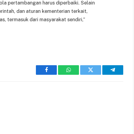
elola pertambangan harus diperbaiki. Selain
ntah, dan aturan kementerian terkait,
s, termasuk dari masyarakat sendiri,”
Facebook
WhatsApp
Twitter
Telegram