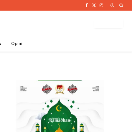
Facebook
X
Instagram
(Twitter)
BUTTON
s
Opini