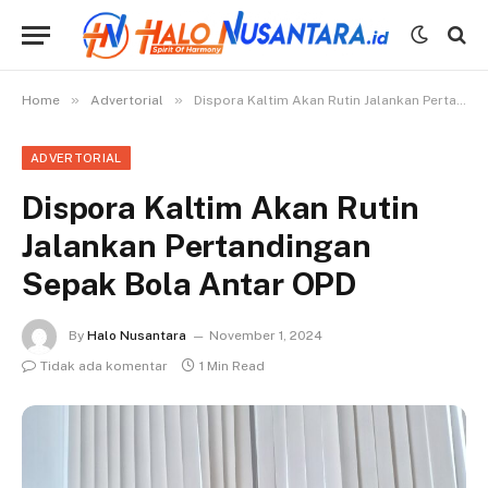
»
»
Home
Advertorial
Dispora Kaltim Akan Rutin Jalankan Pertandingan Sepak Bola Antar OPD
ADVERTORIAL
Dispora Kaltim Akan Rutin
Jalankan Pertandingan
Sepak Bola Antar OPD
By
Halo Nusantara
November 1, 2024
Tidak ada komentar
1 Min Read